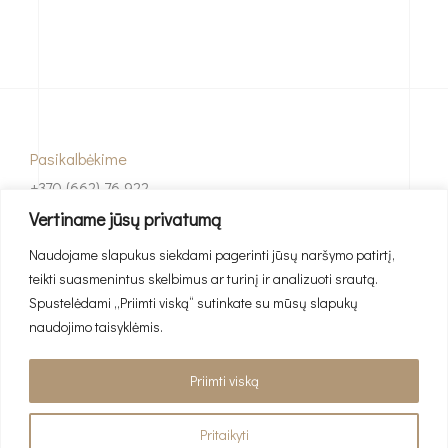
Pasikalbėkime
+370 (662) 76 922
Vertiname jūsų privatumą
El. paštas
Naudojame slapukus siekdami pagerinti jūsų naršymo patirtį,
info@interjeropaslaugos.lt
teikti suasmenintus skelbimus ar turinį ir analizuoti srautą.
Spustelėdami „Priimti viską“ sutinkate su mūsų slapukų
naudojimo taisyklėmis.
Priimti viską
© 2026 Interjeropaslaugos.lt. Visos teisės saugomos.
Pritaikyti