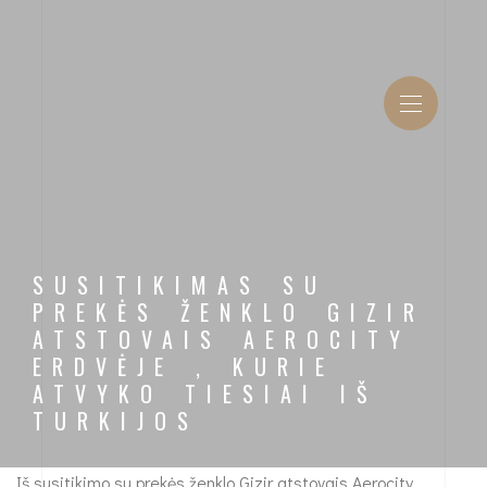
SUSITIKIMAS SU
PREKĖS ŽENKLO GIZIR
ATSTOVAIS AEROCITY
ERDVĖJE , KURIE
ATVYKO TIESIAI IŠ
TURKIJOS
Iš susitikimo su prekės ženklo Gizir atstovais Aerocity