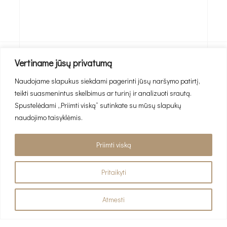
Vertiname jūsų privatumą
Previous Project
Naudojame slapukus siekdami pagerinti jūsų naršymo patirtį,
teikti suasmenintus skelbimus ar turinį ir analizuoti srautą.
Back To Portfolio
Spustelėdami „Priimti viską“ sutinkate su mūsų slapukų
naudojimo taisyklėmis.
Priimti viską
Pasikalbėkime
Pritaikyti
+370 (662) 76 922
Atmesti
El. paštas
info@interjeropaslaugos.lt