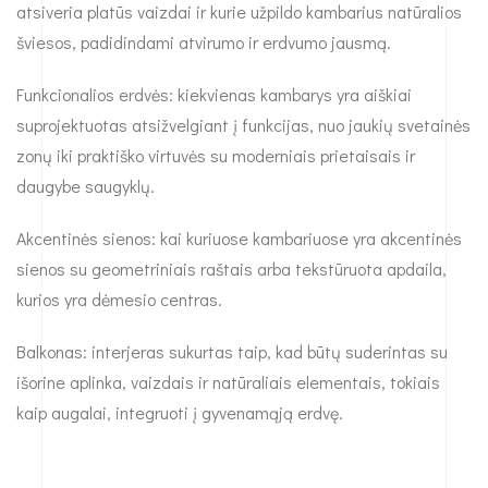
atsiveria platūs vaizdai ir kurie užpildo kambarius natūralios
šviesos, padidindami atvirumo ir erdvumo jausmą.
Funkcionalios erdvės: kiekvienas kambarys yra aiškiai
suprojektuotas atsižvelgiant į funkcijas, nuo jaukių svetainės
zonų iki praktiško virtuvės su moderniais prietaisais ir
daugybe saugyklų.
Akcentinės sienos: kai kuriuose kambariuose yra akcentinės
sienos su geometriniais raštais arba tekstūruota apdaila,
kurios yra dėmesio centras.
Balkonas: interjeras sukurtas taip, kad būtų suderintas su
išorine aplinka, vaizdais ir natūraliais elementais, tokiais
kaip augalai, integruoti į gyvenamąją erdvę.