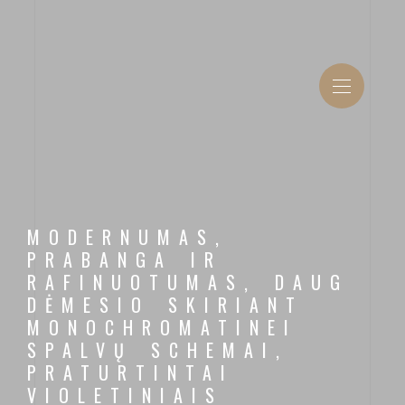
MODERNUMAS,
PRABANGA IR
RAFINUOTUMAS, DAUG
DĖMESIO SKIRIANT
MONOCHROMATINEI
SPALVŲ SCHEMAI,
PRATURTINTAI
VIOLETINIAIS