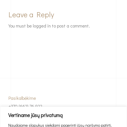
Leave a Reply
You must be
logged in
to post a comment.
Pasikalbėkime
+370 (662) 76 922
Vertiname jūsų privatumą
El. paštas
Naudojame slapukus siekdami pagerinti jūsų naršymo patirtį,