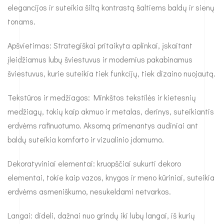
elegancijos ir suteikia šiltą kontrastą šaltiems baldų ir sienų
tonams.
Apšvietimas: Strategiškai pritaikyta aplinkai, įskaitant
įleidžiamus lubų šviestuvus ir modernius pakabinamus
šviestuvus, kurie suteikia tiek funkcijų, tiek dizaino nuojautą.
Tekstūros ir medžiagos: Minkštos tekstilės ir kietesnių
medžiagų, tokių kaip akmuo ir metalas, derinys, suteikiantis
erdvėms rafinuotumo. Aksomą primenantys audiniai ant
baldų suteikia komforto ir vizualinio įdomumo.
Dekoratyviniai elementai: kruopščiai sukurti dekoro
elementai, tokie kaip vazos, knygos ir meno kūriniai, suteikia
erdvėms asmeniškumo, nesukeldami netvarkos.
Langai: dideli, dažnai nuo grindų iki lubų langai, iš kurių