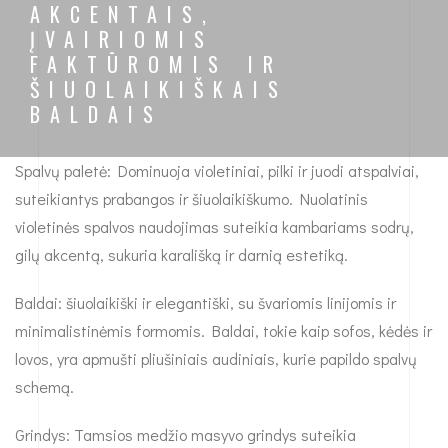
AKCENTAIS,
ĮVAIRIOMIS
FAKTŪROMIS IR
ŠIUOLAIKIŠKAIS
BALDAIS
Spalvų paletė: Dominuoja violetiniai, pilki ir juodi atspalviai,
suteikiantys prabangos ir šiuolaikiškumo. Nuolatinis
violetinės spalvos naudojimas suteikia kambariams sodrų,
gilų akcentą, sukuria karališką ir darnią estetiką.
Baldai: šiuolaikiški ir elegantiški, su švariomis linijomis ir
minimalistinėmis formomis. Baldai, tokie kaip sofos, kėdės ir
lovos, yra apmušti pliušiniais audiniais, kurie papildo spalvų
schemą.
Grindys: Tamsios medžio masyvo grindys suteikia