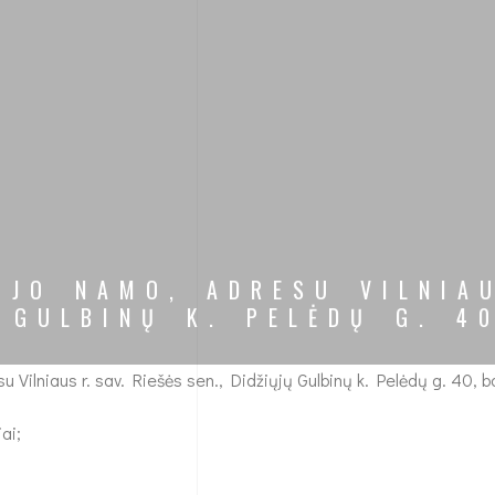
JO NAMO, ADRESU VILNIAU
 GULBINŲ K. PELĖDŲ G. 40
ilniaus r. sav. Riešės sen., Didžiųjų Gulbinų k. Pelėdų g. 40, bal
ai;