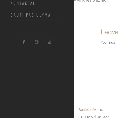
KONTAKTAI
GAUTI PASIŪLYMĄ
Leave
You must
Pasikalbėkime
+370 (662) 76 922