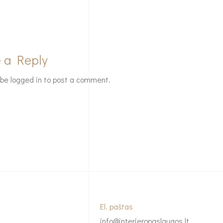
 a Reply
 be
logged in
to post a comment.
El. paštas
info@interjeropaslaugos.lt