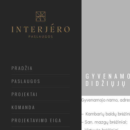
PRADŽIA
GYVENAMO
PASLAUGOS
DIDŽIŲJŲ
PROJEKTAI
Gyvenamojo namo, adresu V
KOMANDA
– Kambarių baldų brėžini
PROJEKTAVIMO EIGA
– San. mazgų brėžiniai;
– Virtuvės brėžiniai.