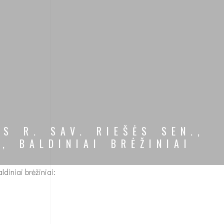
S R. SAV. RIEŠĖS SEN.,
, BALDINIAI BRĖŽINIAI
diniai brėžiniai: