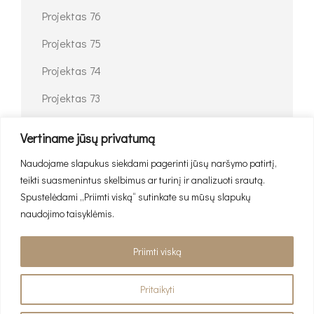
Projektas 76
Projektas 75
Projektas 74
Projektas 73
Projektas 72
Vertiname jūsų privatumą
Naudojame slapukus siekdami pagerinti jūsų naršymo patirtį,
teikti suasmenintus skelbimus ar turinį ir analizuoti srautą.
Spustelėdami „Priimti viską“ sutinkate su mūsų slapukų
RECENT COMMENTS
naudojimo taisyklėmis.
No comments to show.
Priimti viską
Pritaikyti