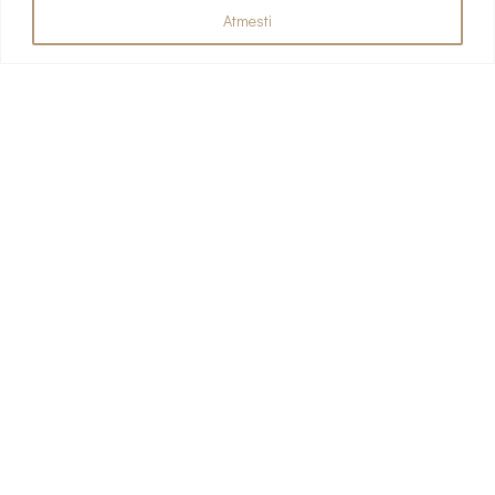
Atmesti
RECENT POSTS
Projektas 76
Projektas 75
Projektas 74
Projektas 73